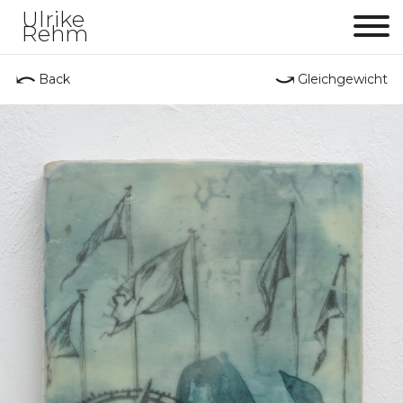
Ulrike
Rehm
Me
⤺
⤻
Back
Gleichgewicht